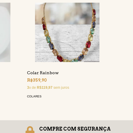
Colar Rainbow
Chocker
R$359,90
R$89,9
3
x de
R$119,97
sem juros
COLARES
COLARES
COMPRE COM SEGURANÇA