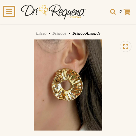
0
Início
-
Brincos
-
Brinco Amanda