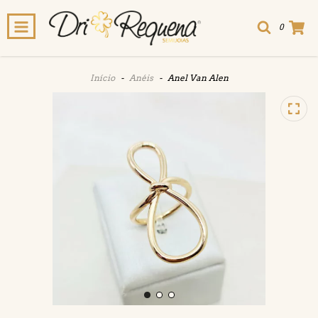
0
Início
-
Anéis
-
Anel Van Alen