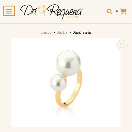
0
Início
-
Anéis
-
Anel Twin